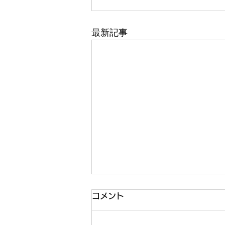
最新記事
齋藤医師9月の担当日
コメント
４日(金)午後、５日(土)終日、１