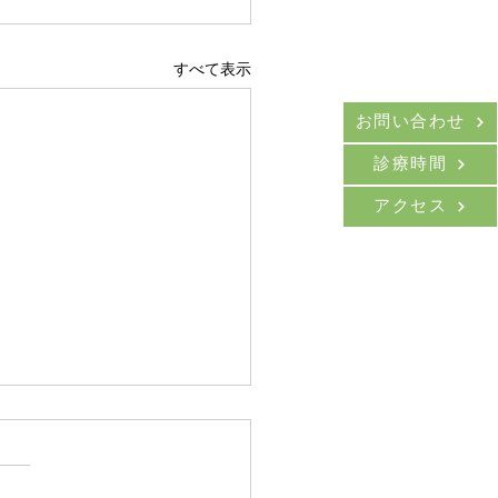
すべて表示
お問い合わせ
診療時間
アクセス
医師8月の担当日
(金)午後、８日(土)終日、２