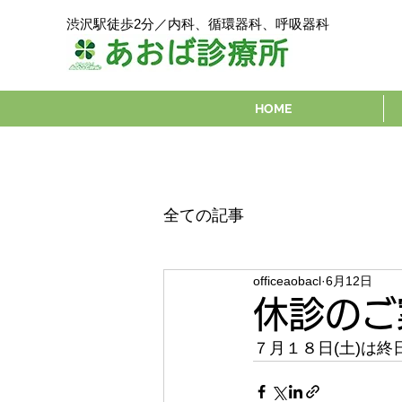
渋沢駅徒歩2分／内科、循環器科、呼吸器科
HOME
全ての記事
officeaobacl
6月12日
休診のご
７月１８日(土)は